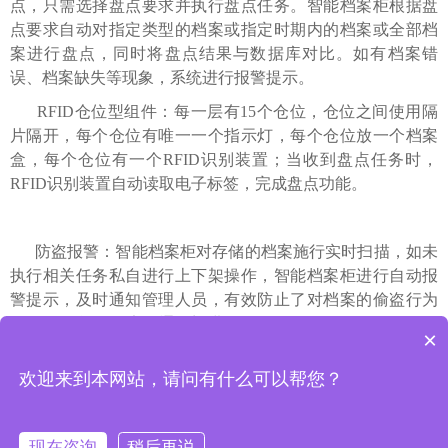
点，只需选择盘点要求并执行盘点任务。智能档案柜根据盘
点要求自动对指定类型的档案或指定时期内的档案或全部档
案进行盘点，同时将盘点结果与数据库对比。如有档案错
误、档案缺失等现象，系统进行报警提示。
RFID仓位型组件：每一层有15个仓位，仓位之间使用隔
片隔开，每个仓位有唯一一个指示灯，每个仓位放一个档案
盒，每个仓位有一个RFID识别装置；当收到盘点任务时，
RFID识别装置自动读取电子标签，完成盘点功能。
防盗报警：智能档案柜对存储的档案施行实时扫描，如未
执行相关任务私自进行上下架操作，智能档案柜进行自动报
警提示，及时通知管理人员，有效防止了对档案的偷盗行为
（无需配合RFID安全通道门进行报警）。
×
上一篇 : 人机交互系统人脸识别加密
欢迎来到本网站，请问有什么可以帮您？
下一篇 : 档案智能上下架指引纠错
现在咨询
稍后再说